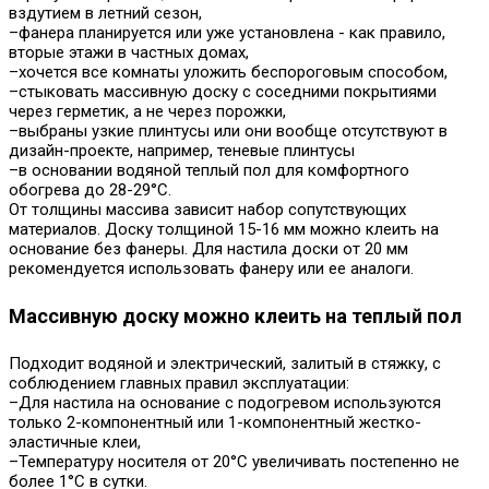
вздутием в летний сезон,
–фанера планируется или уже установлена - как правило,
вторые этажи в частных домах,
–хочется все комнаты уложить беспороговым способом,
–стыковать массивную доску с соседними покрытиями
через герметик, а не через порожки,
–выбраны узкие плинтусы или они вообще отсутствуют в
дизайн-проекте, например, теневые плинтусы
–в основании водяной теплый пол для комфортного
обогрева до 28-29°С.
От толщины массива зависит набор сопутствующих
материалов. Доску толщиной 15-16 мм можно клеить на
основание без фанеры. Для настила доски от 20 мм
рекомендуется использовать фанеру или ее аналоги.
Массивную доску можно клеить на теплый пол
Подходит водяной и электрический, залитый в стяжку, с
соблюдением главных правил эксплуатации:
–Для настила на основание с подогревом используются
только 2-компонентный или 1-компонентный жестко-
эластичные клеи,
–Температуру носителя от 20°С увеличивать постепенно не
более 1°С в сутки.