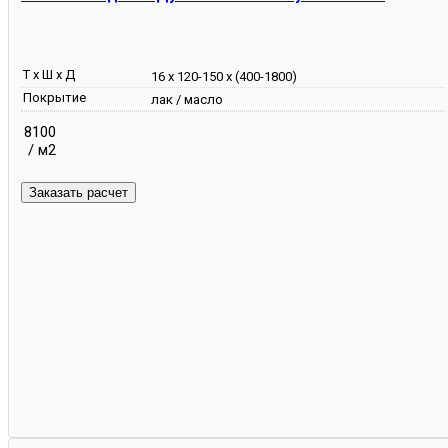
Т х Ш х Д
16 х 120-150 х (400-1800)
Покрытие
лак / масло
8100
/ м2