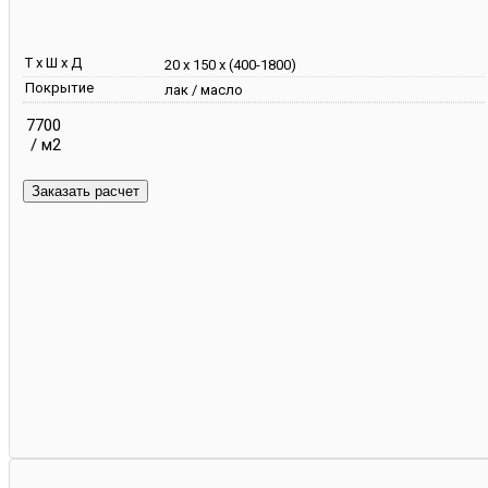
Т х Ш х Д
20 х 150 х (400-1800)
Покрытие
лак / масло
7700
/ м2