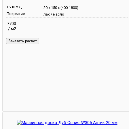
Т х Ш х Д
20 х 150 х (400-1800)
Покрытие
лак / масло
7700
/ м2