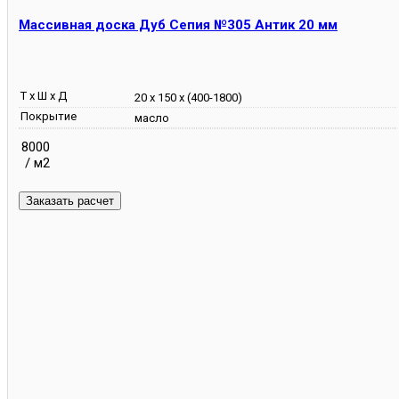
Массивная доска Дуб Сепия №305 Антик 20 мм
Т х Ш х Д
20 х 150 х (400-1800)
Покрытие
масло
8000
/ м2