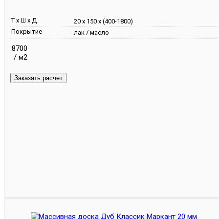
Т х Ш х Д
20 х 150 х (400-1800)
Покрытие
лак / масло
8700
/ м2