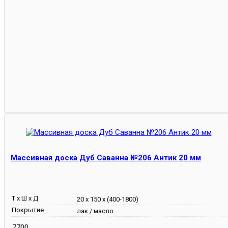
Массивная доска Дуб Саванна №206 Антик 20 мм
Т х Ш х Д
20 х 150 х (400-1800)
Покрытие
лак / масло
7700