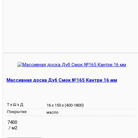
Массивная доска Дуб Смок №165 Кантри 16 мм
Т х Ш х Д
16 х 150 х (400-1800)
Покрытие
масло
7400
/ м2