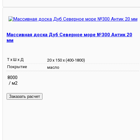
Массивная доска Дуб Северное море №300 Антик 20
мм
Т х Ш х Д
20 х 150 х (400-1800)
Покрытие
масло
8000
/ м2