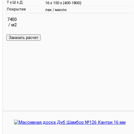
Т х Ш х Д
16 х 150 х (400-1800)
Покрытие
лак / масло
7400
/ м2