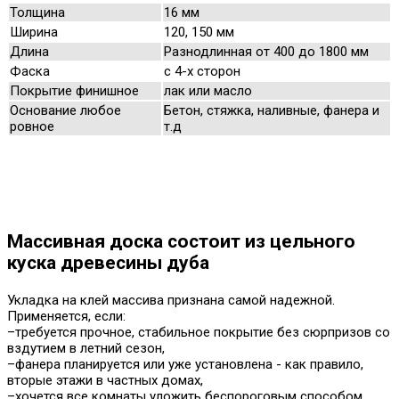
Толщина
16 мм
Ширина
120, 150 мм
Длина
Разнодлинная от 400 до 1800 мм
Фаска
с 4-х сторон
Покрытие финишное
лак или масло
Основание любое
Бетон, стяжка, наливные, фанера и
ровное
т.д
Массивная доска состоит из цельного
куска древесины дуба
Укладка на клей массива признана самой надежной.
Применяется, если:
–требуется прочное, стабильное покрытие без сюрпризов со
вздутием в летний сезон,
–фанера планируется или уже установлена - как правило,
вторые этажи в частных домах,
–хочется все комнаты уложить беспороговым способом,