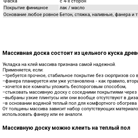
Фаска
с 4-х сторон
Покрытие финишное
лак / масло
Основание любое ровное
Бетон, стяжка, наливные, фанера и т
Массивная доска состоит из цельного куска дре
Укладка на клей массива признана самой надежной.
Применяется, если:
–требуется прочное, стабильное покрытие без сюрпризов со в
–фанера планируется или уже установлена - как правило, втор
–хочется все комнаты уложить беспороговым способом,
–стыковать массивную доску с соседними покрытиями через г
–выбраны узкие плинтусы или они вообще отсутствуют в диза
–в основании водяной теплый пол для комфортного обогрева 
От толщины массива зависит набор сопутствующих материалов
использовать фанеру или ее аналоги.
Массивную доску можно клеить на теплый пол