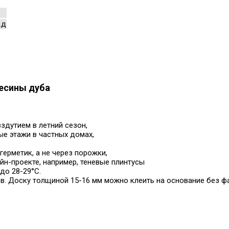
.д
весины дуба
здутием в летний сезон,
ые этажи в частных домах,
ерметик, а не через порожки,
йн-проекте, например, теневые плинтусы
до 28-29°С.
. Доску толщиной 15-16 мм можно клеить на основание без фа